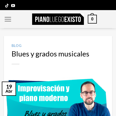
Saltar
al
contenido
0
BLOG
Blues y grados musicales
19
Abr