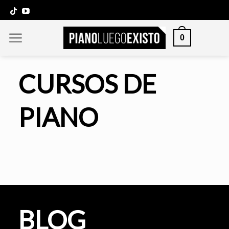
Saltar
al
contenido
0
CURSOS DE
PIANO
BLOG