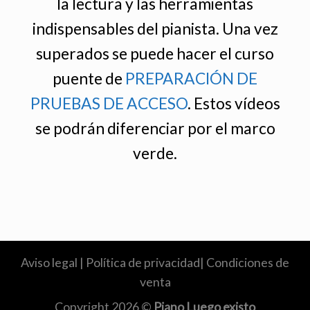
la lectura y las herramientas
indispensables del pianista. Una vez
superados se puede hacer el curso
puente de
PREPARACIÓN DE
PRUEBAS DE ACCESO
. Estos vídeos
se podrán diferenciar por el marco
verde.
Aviso legal
|
Política de privacidad
|
Condiciones de
venta
Copyright 2026 ©
Piano Luego existo