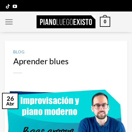
Saltar
al
contenido
0
BLOG
Aprender blues
26
Abr