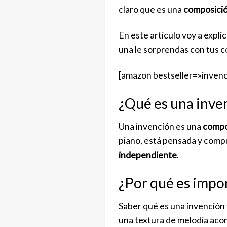
claro que es una
composició
En este artículo voy a expli
una le sorprendas con tus 
[amazon bestseller=»inven
¿Qué es una inve
Una invención es una
compo
piano, está pensada y compu
independiente
.
¿Por qué es impo
Saber qué es una invenció
una textura de melodía acom