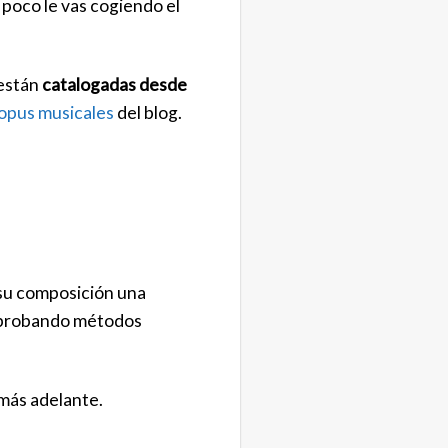
 poco le vas cogiendo el
 están
catalogadas desde
 opus musicales
del blog.
 su composición una
n probando métodos
 más adelante.