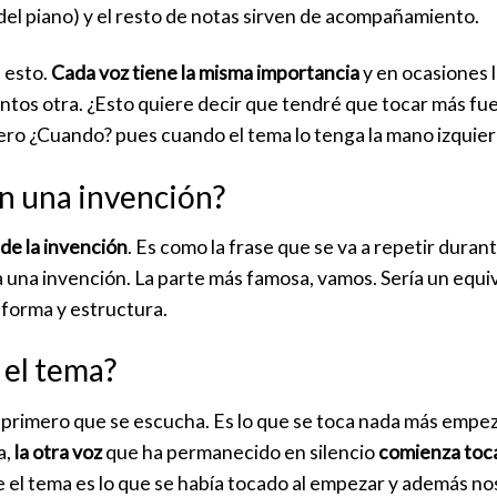
el piano) y el resto de notas sirven de acompañamiento.
 esto.
Cada voz tiene la misma importancia
y en ocasiones l
tos otra. ¿Esto quiere decir que tendré que tocar más fue
ero ¿Cuando? pues cuando el tema lo tenga la mano izquier
en una invención?
 de la invención
. Es como la frase que se va a repetir durant
a una invención. La parte más famosa, vamos. Sería un equiv
 forma y estructura.
 el tema?
 primero que se escucha. Es lo que se toca nada más empe
a,
la otra voz
que ha permanecido en silencio
comienza toc
el tema es lo que se había tocado al empezar y además nos