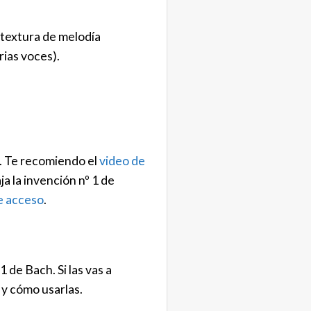
textura de melodía
rias voces).
h. Te recomiendo el
video de
a la invención nº 1 de
e acceso
.
 de Bach. Si las vas a
 y cómo usarlas.