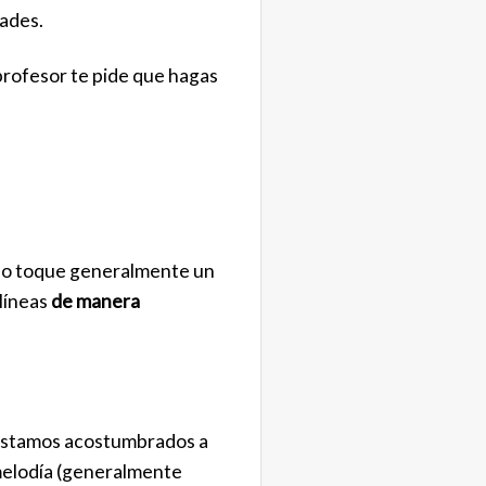
dades.
 profesor te pide que hagas
e lo toque generalmente un
líneas
de manera
estamos acostumbrados a
 melodía (generalmente