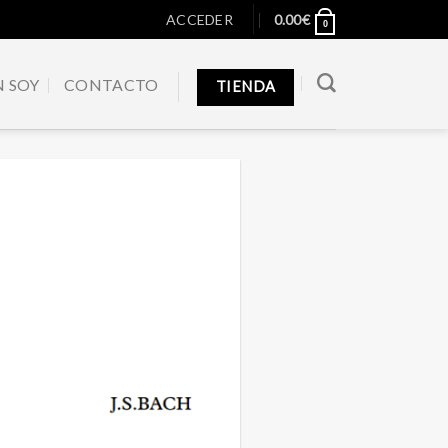
ACCEDER
0.00
€
0
N SOY
CONTACTO
TIENDA