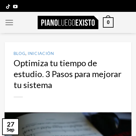
Saltar
al
contenido
0
BLOG
,
INICIACIÓN
Optimiza tu tiempo de
estudio. 3 Pasos para mejorar
tu sistema
27
Sep