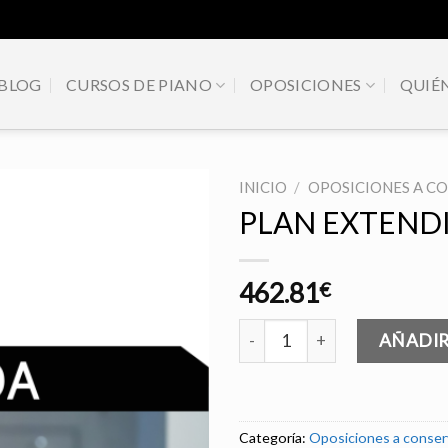
BLOG
CURSOS DE PIANO
OPOSICIONES
QUIÉ
INICIO
/
OPOSICIONES A C
PLAN EXTEND
462.81
€
PLAN EXTENDIDO cantidad
AÑADIR
Categoría:
Oposiciones a conser