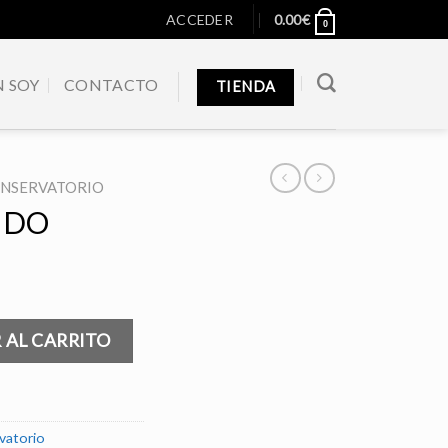
ACCEDER
0.00
€
0
N SOY
CONTACTO
TIENDA
ONSERVATORIO
IDO
 AL CARRITO
vatorio